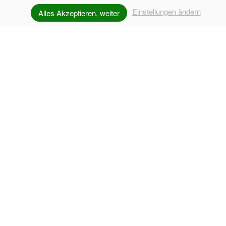
Einstellungen ändern
Alles Akzeptieren, weiter
UNVERBINDLICH ANFRAGEN
KONTAKT
Familie Faistauer
Schwarzacherweg 69
A - 5754 Hinterglemm
Mobil:
+43 676 3065 860
E-Mail:
info@ferienwohnungen-hinterglemm.at
Kontakt
|
Impressum
|
Ellmaugrundalm