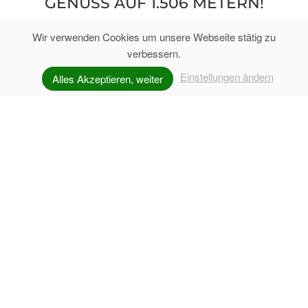
GENUSS AUF 1.506 METERN!
Während die
Ellmaualm im Herzen des "Home of
Wir verwenden Cookies um unsere Webseite stätig zu
verbessern.
im
ein beliebtes Ziel für
Lässig"
Sommer
ist, zählt sie im Winter
Einstellungen ändern
Wanderer und Biker
Alles Akzeptieren, weiter
UNVERBINDLICH ANFRAGEN
aufgrund ihrer sensationellen
Lage direkt am
, Talstation Zehnerlift, zu einer der
Zwölferkogellift
schönsten
Skihütten in Saalbach-Hinterglemm.
Auf der reichhaltigen
finden Sie
Speisekarte
sowie
traditionelle Pinzgauer Schmankerln
und
österreichische und internationale Gerichte
Spezialitäten aus der
.
eigenen Landwirtschaft
GEMÜTLICHKEIT IM URIGEN